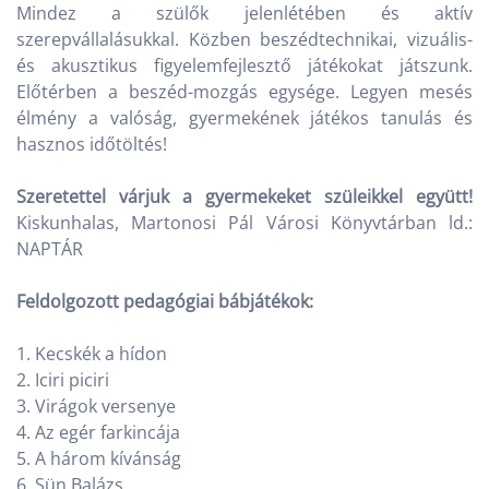
Mindez a szülők jelenlétében és aktív
szerepvállalásukkal. Közben beszédtechnikai, vizuális-
és akusztikus figyelemfejlesztő játékokat játszunk.
Előtérben a beszéd-mozgás egysége. Legyen mesés
élmény a valóság, gyermekének játékos tanulás és
hasznos időtöltés!
Szeretettel várjuk a gyermekeket szüleikkel együtt!
Kiskunhalas, Martonosi Pál Városi Könyvtárban ld.:
NAPTÁR
Feldolgozott pedagógiai bábjátékok:
1. Kecskék a hídon
2. Iciri piciri
3. Virágok versenye
4. Az egér farkincája
5. A három kívánság
6. Sün Balázs