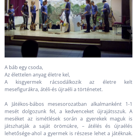
A báb egy csoda,
Az élettelen anyag életre kel,
A kisgyermek rácsodálkozik az életre kelt
mesefigurákra, átéli-és újraéli a történetet.
A Játékos-bábos mesesorozatban alkalmanként 1-1
mesét dolgozunk fel, a kedvenceket újrajátsszuk. A
meséket az ismétlések során a gyerekek maguk is
játszhatják a saját örömükre, – átélés és újraélés
lehetősége-ahol a gyermek is részese lehet a játéknak.