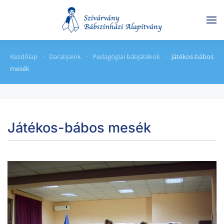
Skip to main content
Kezdőlap
Darabjaink
Pedagógiai bábjátékok
Játékos-bábos
mesék
Játékos-bábos mesék