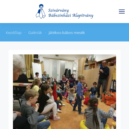
Skip to main content
Kezdőlap
Galériák
Játékos-bábos mesék