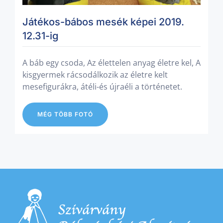
Játékos-bábos mesék képei 2019.
12.31-ig
A báb egy csoda, Az élettelen anyag életre kel, A
kisgyermek rácsodálkozik az életre kelt
mesefigurákra, átéli-és újraéli a történetet.
MÉG TÖBB FOTÓ