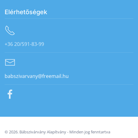
Elérhetőségek
+36 20/591-83-99
babszivarvany@freemail.hu
©
2026.
Bábszivárvány Alapítvány - Minden jog fenntartva